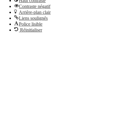
Haut contraste
Contraste négatif
Arrière-plan clair
Liens soulignés
Police lisible
Réinitialiser