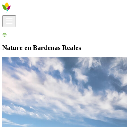
Infos pratiques
Explorer
Que faire ?
La Ribera pour vous
Agenda
Nature en Bardenas Reales