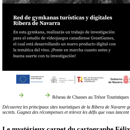
Accueil
Que faire
Réseau de Chasses au Trésor Touristique
Découvrez les principaux sites touristiques de la Ribera de Navarre gr
secrets. Gagnez des récompenses et relevez les défis que vous lancen
Le mystérieux carnet du cartographe Féli