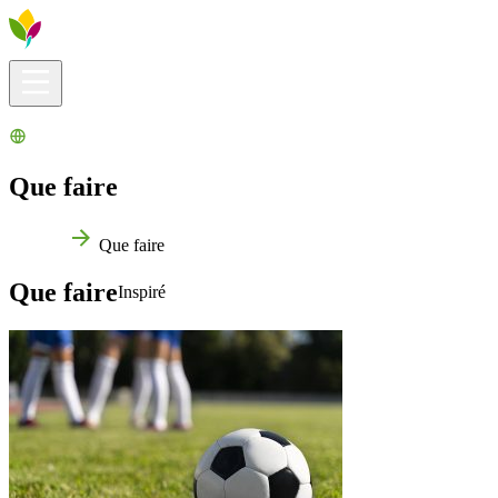
Infos pratiques
Explorer
Que faire ?
La Ribera pour vous
Agenda
Que faire
Accueil
Que faire
Que faire
Inspiré