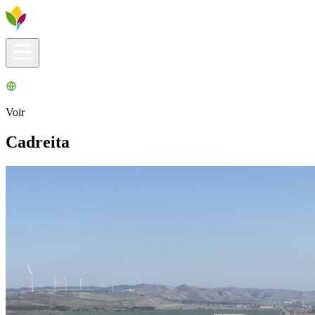
Infos pratiques
Explorer
Que faire ?
La Ribera pour vous
Agenda
Voir
Cadreita