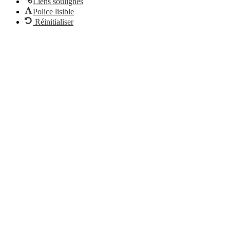
Liens soulignés
Police lisible
Réinitialiser