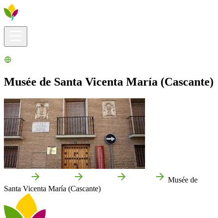
Infos pratiques
Explorer
Que faire ?
La Ribera pour vous
Agenda
Musée de Santa Vicenta María (Cascante)
Accueil
Cascante
Que voir
Culture
Musée de
Santa Vicenta María (Cascante)