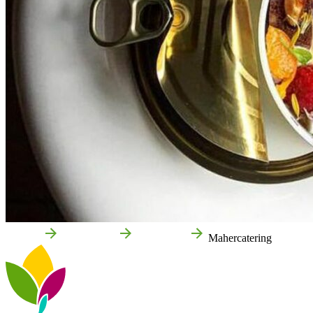
Accueil
Cintruénigo
Entreprises
Mahercatering