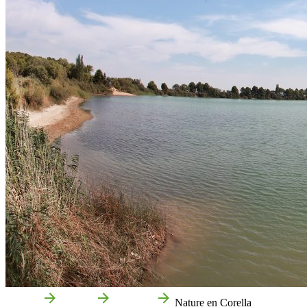
Accueil
Corella
Que voir
Nature en Corella