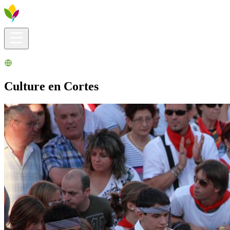
Infos pratiques
Explorer
Que faire ?
La Ribera pour vous
Agenda
Culture en Cortes