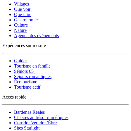
Villages
Que voir
Que faire
Gastronomie
Culture
Nature
Agenda des événements
Expériences sur mesure
Guides
Tourisme en famille
Séniors 65+
Séjours romantiques
Écotourisme
Tourisme actif
Accès rapide
Bardenas Reales
Chasses au trésor numériques
Corridor Vert de l’Èbre
Sites Starlight