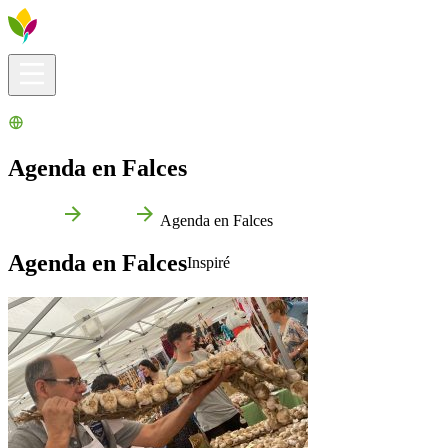
Infos pratiques
Explorer
Que faire ?
La Ribera pour vous
Agenda
Agenda en Falces
Accueil
Falces
Agenda en Falces
Agenda en Falces
Inspiré