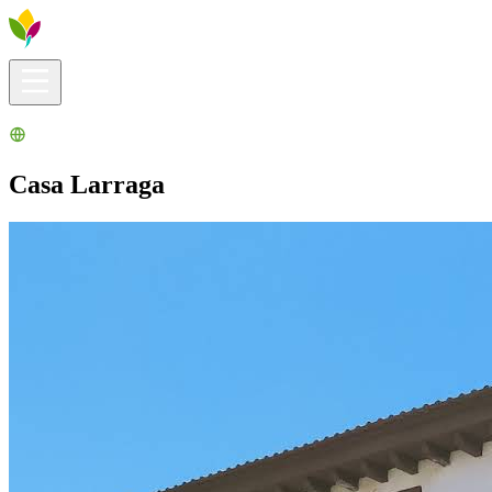
Infos pratiques
Explorer
Que faire ?
La Ribera pour vous
Agenda
Casa Larraga