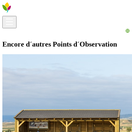
Infos pratiques
Explorer
Que faire ?
La Ribera pour vous
Agenda
Encore d´autres Points d´Observation