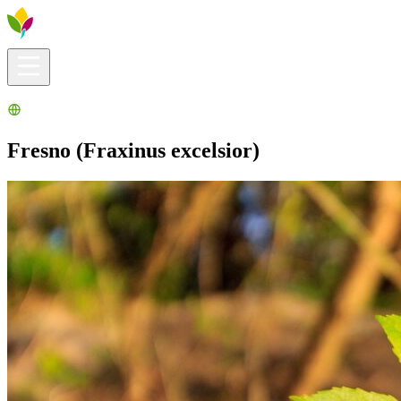
Infos pratiques
Explorer
Que faire ?
La Ribera pour vous
Agenda
Fresno (Fraxinus excelsior)