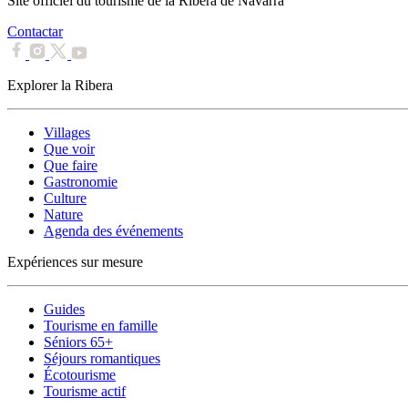
Site officiel du tourisme de la Ribera de Navarra
Contactar
Explorer la Ribera
Villages
Que voir
Que faire
Gastronomie
Culture
Nature
Agenda des événements
Expériences sur mesure
Guides
Tourisme en famille
Séniors 65+
Séjours romantiques
Écotourisme
Tourisme actif