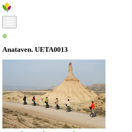
Infos pratiques
Explorer
Que faire ?
La Ribera pour vous
Agenda
Anataven. UETA0013