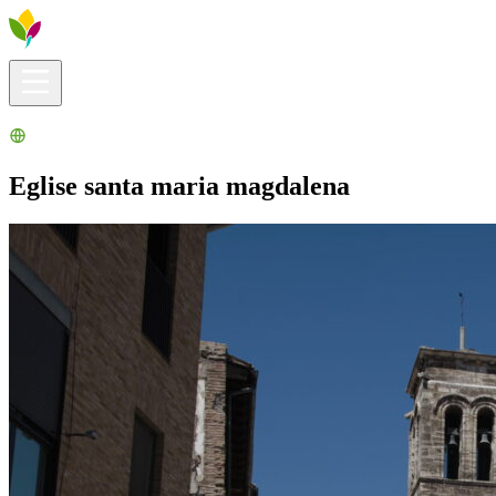
Infos pratiques
Explorer
Que faire ?
La Ribera pour vous
Agenda
Eglise santa maria magdalena