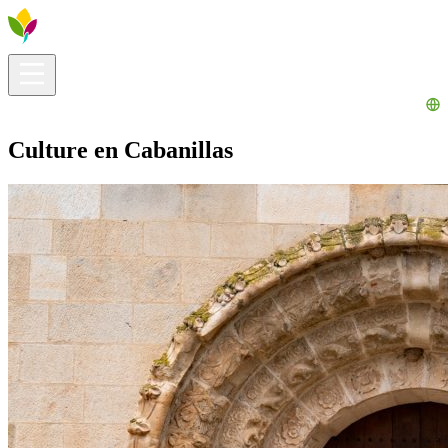
Infos pratiques
Explorer
Que faire ?
La Ribera pour vous
Agenda
Culture en Cabanillas