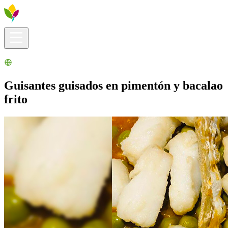
Infos pratiques
Explorer
Que faire ?
La Ribera pour vous
Agenda
Guisantes guisados en pimentón y bacalao
frito