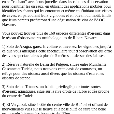
en se "cachant" avec leurs jumelles dans les cabanes d'observation
pour identifier les oiseaux, en utilisant des applications mobiles pour
identifier les chants qui les entourent et même en s'initiant aux visites
de caves, en parcourant leurs vignobles et en buvant du moût, tandis
que leurs parents profiteront d'une dégustation de vins de l'AOC
Navarre.
Vous pouvez trouver plus de 160 espèces différentes d'oiseaux dans
le réseau d'observatoires ornithologiques de Ribera Navarra.
1) Soto de Azagra, garez la voiture et traversez les vignobles jusqu'à
ce que vous atteigniez cette spectaculaire tour d'observation qui offre
des vues spectaculaires à plus de 5 mètres au-dessus des falaises.
2) Réserve naturelle de Balsa del Pulguer, située entre Murchante,
Cascante et Tudela, nous trouvons cette oasis de contrastes, un
refuge pour des oiseaux aussi divers que les oiseaux d'eau et les
oiseaux de steppe.
3) Soto de los Tetones, un habitat privilégié pour toutes sortes
d'oiseaux aquatiques, situé sur la rive droite de l'Ebre et très proche
du centre de Tudela.
4) El Verguizal, situé à côté du centre ville de Buñuel et offrant de
merveilleuses vues sur le fleuve et la possibilité de faire une belle
promenade à travers les bosquets de l'Ebre.