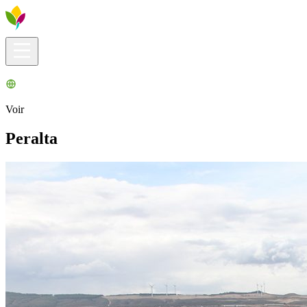
Infos pratiques
Explorer
Que faire ?
La Ribera pour vous
Agenda
Voir
Peralta