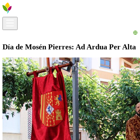
Infos pratiques
Explorer
Que faire ?
La Ribera pour vous
Agenda
Día de Mosén Pierres: Ad Ardua Per Alta