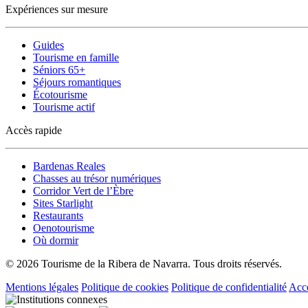
Expériences sur mesure
Guides
Tourisme en famille
Séniors 65+
Séjours romantiques
Écotourisme
Tourisme actif
Accès rapide
Bardenas Reales
Chasses au trésor numériques
Corridor Vert de l’Èbre
Sites Starlight
Restaurants
Oenotourisme
Où dormir
© 2026 Tourisme de la Ribera de Navarra. Tous droits réservés.
Mentions légales
Politique de cookies
Politique de confidentialité
Acce