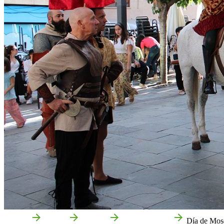
Accueil
Peralta
Agenda
Foires journees
Día de Mosé