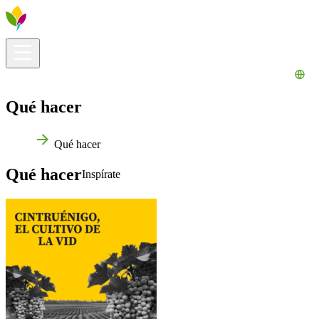
Información útil
Explora
¿Qué hacer?
La Ribera para ti
Agenda
Qué hacer
Inicio
Qué hacer
Qué hacer
Inspírate