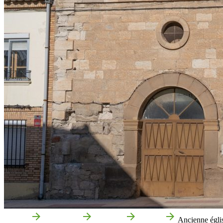
Accueil
Ribaforada
Que voir
Culture
Ancienne égli