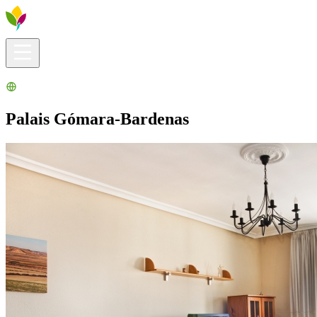
Infos pratiques
Explorer
Que faire ?
La Ribera pour vous
Agenda
Palais Gómara-Bardenas