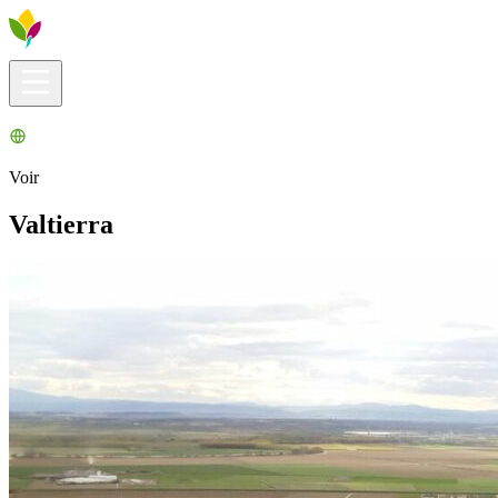
Infos pratiques
Explorer
Que faire ?
La Ribera pour vous
Agenda
Voir
Valtierra