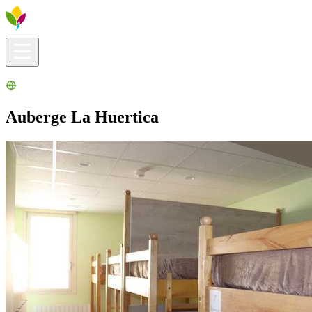
Infos pratiques
Explorer
Que faire ?
La Ribera pour vous
Agenda
Auberge La Huertica