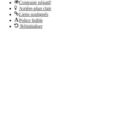
Contraste négatif
Arrière-plan clair
Liens soulignés
Police lisible
Réinitialiser