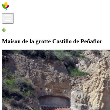
Infos pratiques
Explorer
Que faire ?
La Ribera pour vous
Agenda
Maison de la grotte Castillo de Peñaflor