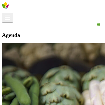
Información útil
Explora
¿Qué hacer?
La Ribera para ti
Agenda
Agenda