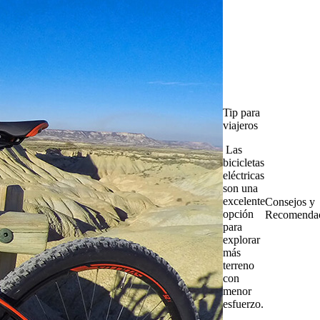
Tip para
viajeros
Las
bicicletas
eléctricas
son una
excelente
Consejos y
opción
Recomendac
para
explorar
más
terreno
con
menor
esfuerzo.