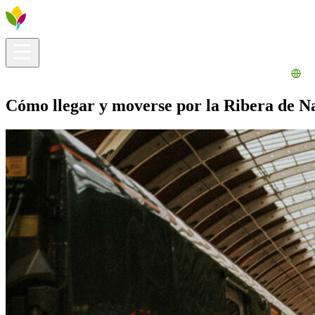
Información útil
Explora
¿Qué hacer?
La Ribera para ti
Agenda
Cómo llegar y moverse por la Ribera de N