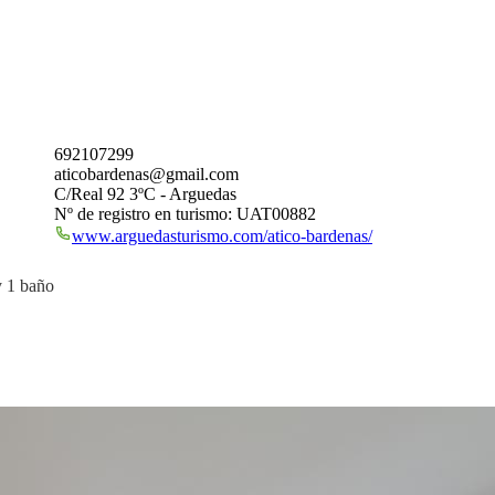
692107299
aticobardenas@gmail.com
C/Real 92 3ºC - Arguedas
Nº de registro en turismo: UAT00882
www.arguedasturismo.com/atico-bardenas/
y 1 baño