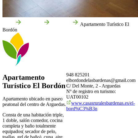
Inicio
Arguedas
Empresas
Apartamento Turístico El
Bordón
948 825201
Apartamento
elbordondelasbardenas@gmail.com
Turístico El Bordón
C/ Del Monte, 2 - Arguedas
Nº de registro en turismo:
UAT00102
Apartamento ubicado en paseo
www.casasruralesbardenas.es/el-
peatonal del centro de Arguedas.
bord%C3%B3n
Consta de una habitación triple,
1 doble, salón comedor, cocina
completa y baño totalmente
equipados( secador de pelo,
toallas, gel de baño), cuna, aire