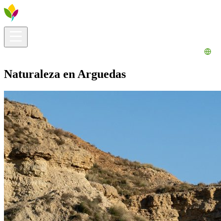
Información útil
Explora
¿Qué hacer?
La Ribera para ti
Agenda
Naturaleza en Arguedas