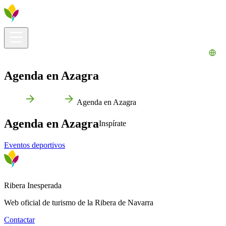
Información útil
Explora
¿Qué hacer?
La Ribera para ti
Agenda
Agenda en Azagra
Inicio
Azagra
Agenda en Azagra
Agenda en Azagra
Inspírate
Eventos deportivos
Ribera Inesperada
Web oficial de turismo de la Ribera de Navarra
Contactar