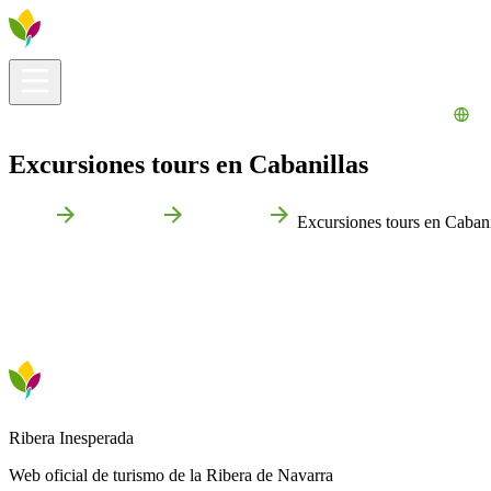
Información útil
Explora
¿Qué hacer?
La Ribera para ti
Agenda
Excursiones tours en Cabanillas
Inicio
Cabanillas
Qué hacer
Excursiones tours en Cabani
Ribera Inesperada
Web oficial de turismo de la Ribera de Navarra