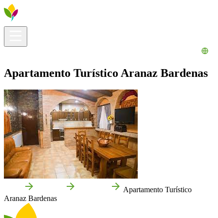
Información útil
Explora
¿Qué hacer?
La Ribera para ti
Agenda
Apartamento Turístico Aranaz Bardenas
Inicio
Cadreita
Empresas
Apartamento Turístico
Aranaz Bardenas