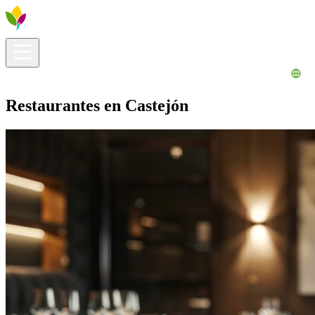
Información útil
Explora
¿Qué hacer?
La Ribera para ti
Agenda
Restaurantes en Castejón