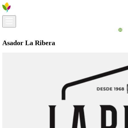
Información útil
Explora
¿Qué hacer?
La Ribera para ti
Agenda
Asador La Ribera