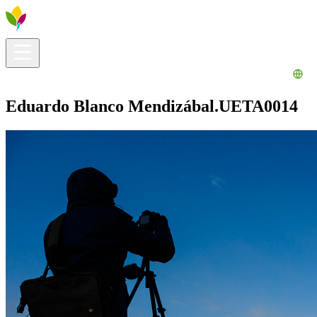
Información útil
Explora
¿Qué hacer?
La Ribera para ti
Agenda
Eduardo Blanco Mendizábal.UETA0014