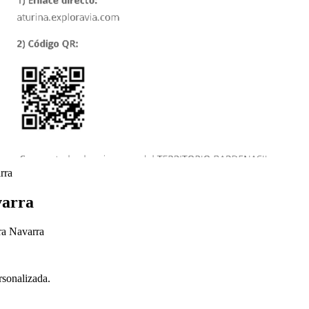
rra
varra
ra Navarra
rsonalizada.