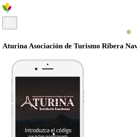
Información útil
Explora
¿Qué hacer?
La Ribera para ti
Agenda
Aturina Asociación de Turismo Ribera Na