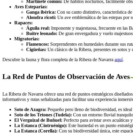
Martinete común:
De hábitos nocturnos, fácilmente ob
Aves Esteparias:
Ganga ibérica:
Con su canto distintivo, característica de
Alondra ricotí:
Un ave emblemática de las estepas por s
Rapaces:
Águila real:
Imponente y majestuosa, frecuente en las B
Buitre leonado:
De gran envergadura y vuelo majestuoso,
Migratorias:
Flamencos:
Sorprendentes en humedales durante sus ruta
Cigüeñas:
Un clásico de la Ribera, presentes en sotos y
Descubre la fauna y flora completa de la Ribera de Navarra
aquí
.
La Red de Puntos de Observación de Aves
La Ribera de Navarra ofrece una red de puntos estratégicos diseñados 
informativos y rutas señalizadas para facilitar una experiencia inmersi
Soto de Azagra:
Pequeño pero lleno de biodiversidad, es ideal
Soto de los Tetones (Tudela):
Con un entorno fluvial tranquilo,
El Verguizal de Buñuel:
Perfecto para avistar aves acuáticas 
La Estanca (Cintruénigo):
Este humedal es un punto estratégi
La Estanca (Corella):
Con su biodiversidad única, este espacio