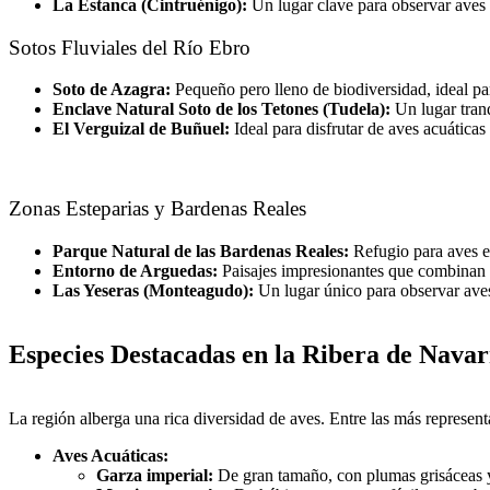
La Estanca (Cintruénigo):
Un lugar clave para observar aves 
Sotos Fluviales del Río Ebro
Soto de Azagra:
Pequeño pero lleno de biodiversidad, ideal par
Enclave Natural Soto de los Tetones (Tudela):
Un lugar tranq
El Verguizal de Buñuel:
Ideal para disfrutar de aves acuáticas
Zonas Esteparias y Bardenas Reales
Parque Natural de las Bardenas Reales:
Refugio para aves es
Entorno de Arguedas:
Paisajes impresionantes que combinan f
Las Yeseras (Monteagudo):
Un lugar único para observar aves
Especies Destacadas en la Ribera de Nava
La región alberga una rica diversidad de aves. Entre las más represent
Aves Acuáticas:
Garza imperial:
De gran tamaño, con plumas grisáceas y