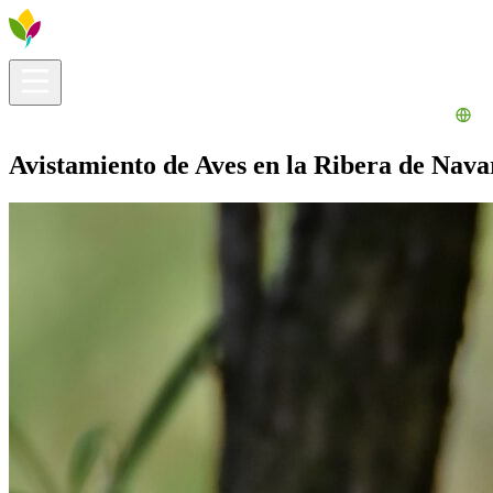
Información útil
Explora
¿Qué hacer?
La Ribera para ti
Agenda
Avistamiento de Aves en la Ribera de Nava