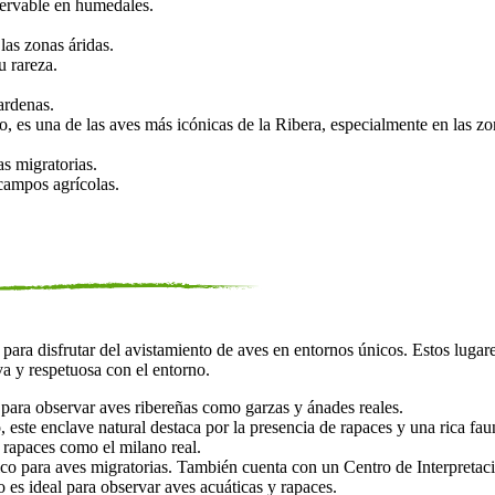
servable en humedales.
 las zonas áridas.
u rareza.
ardenas.
 es una de las aves más icónicas de la Ribera, especialmente en las zo
s migratorias.
 campos agrícolas.
para disfrutar del avistamiento de aves en entornos únicos. Estos luga
va y respetuosa con el entorno.
 para observar aves ribereñas como garzas y ánades reales.
 este enclave natural destaca por la presencia de rapaces y una rica fau
y rapaces como el milano real.
co para aves migratorias. También cuenta con un Centro de Interpretació
 es ideal para observar aves acuáticas y rapaces.