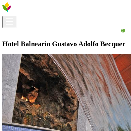
Información útil
Explora
¿Qué hacer?
La Ribera para ti
Agenda
Hotel Balneario Gustavo Adolfo Becquer