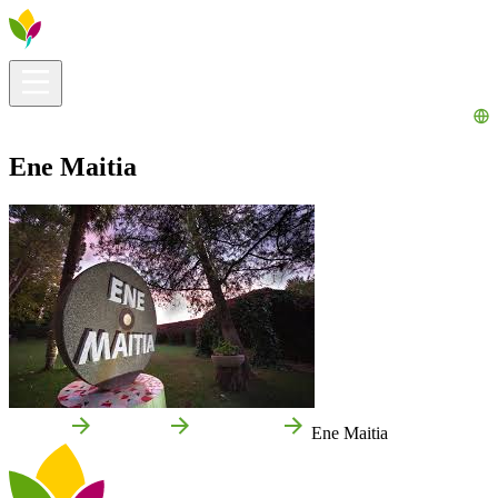
Infos pratiques
Explorer
Que faire ?
La Ribera pour vous
Agenda
Ene Maitia
Accueil
Cascante
Entreprises
Ene Maitia