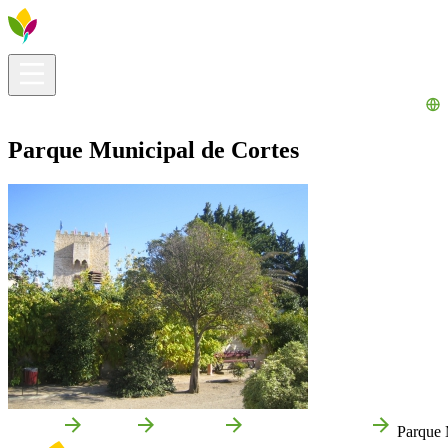
Infos pratiques
Explorer
Que faire ?
La Ribera pour vous
Agenda
Parque Municipal de Cortes
Accueil
Cortes
Que voir
Attractions locales
Parque 