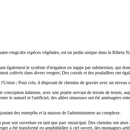
tre-vingt-dix espèces végétales, est un jardin unique dans la Ribera Na
isant également le système d'irrigation en nappe par submersion, qui donn
taient cultivés dans divers vergers; Des corrals et des poulaillers ont é
l'Union ; Pour cela, il disposait de chemins de gravier avec un niveau s
de conception italienne, avec une prairie servant de terrain de tennis, au
ntre le naturel et l'artificiel, des allées sinueuses ont été aménagées en
ajoutant des entrepôts et la maison de l'administrateur au complexe.
 pour son ouverture en tant que parc municipal. Des chemins ont alors été
erger a été transformé en amphithéâtre à ciel ouvert, des montagnes artifi