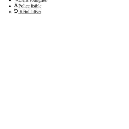
Liens soulignés
Police lisible
Réinitialiser