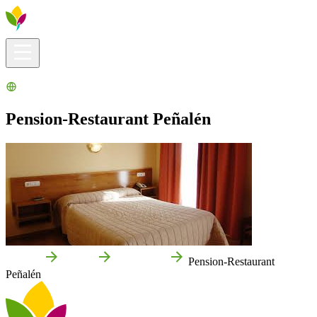
Infos pratiques
Explorer
Que faire ?
La Ribera pour vous
Agenda
Pension-Restaurant Peñalén
Accueil
Peralta
Entreprises
Pension-Restaurant
Peñalén