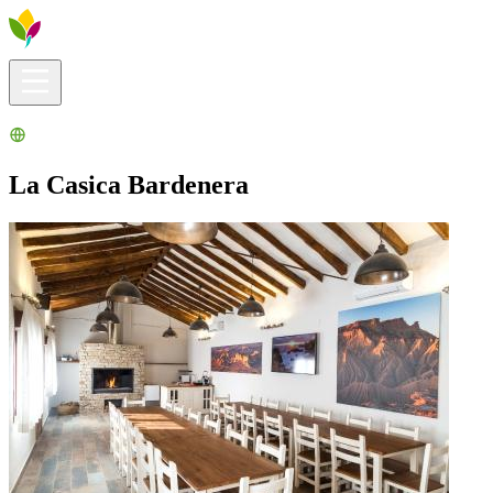
Infos pratiques
Explorer
Que faire ?
La Ribera pour vous
Agenda
La Casica Bardenera