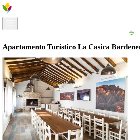
Información útil
Explora
¿Qué hacer?
La Ribera para ti
Agenda
Apartamento Turístico La Casica Bardene