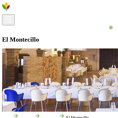
Información útil
Explora
¿Qué hacer?
La Ribera para ti
Agenda
El Montecillo
Inicio
Milagro
Empresas
El Montecillo