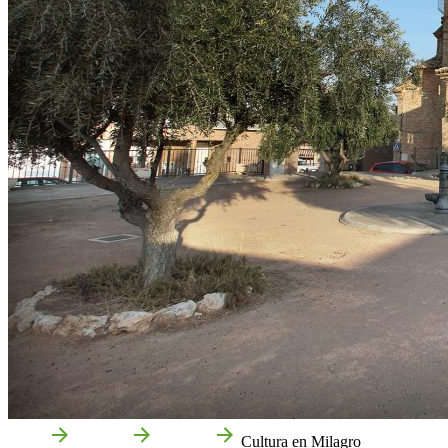
Inicio
Milagro
Qué ver
Cultura en Milagro