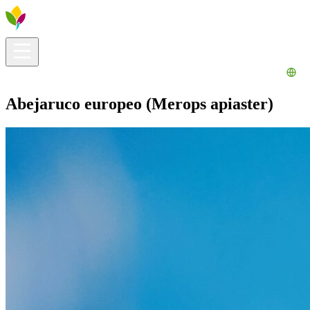
Información útil
Explora
¿Qué hacer?
La Ribera para ti
Agenda
Abejaruco europeo (Merops apiaster)